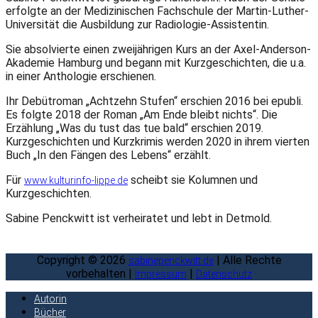
erfolgte an der Medizinischen Fachschule der Martin-Luther-
Universität die Ausbildung zur Radiologie-Assistentin.
Sie absolvierte einen zweijährigen Kurs an der Axel-Anderson-
Akademie Hamburg und begann mit Kurzgeschichten, die u.a.
in einer Anthologie erschienen.
Ihr Debütroman „Achtzehn Stufen“ erschien 2016 bei epubli.
Es folgte 2018 der Roman „Am Ende bleibt nichts“. Die
Erzählung „Was du tust das tue bald“ erschien 2019.
Kurzgeschichten und Kurzkrimis werden 2020 in ihrem vierten
Buch „In den Fängen des Lebens“ erzählt.
Für
scheibt sie Kolumnen und
www.kulturinfo-lippe.de
Kurzgeschichten.
Sabine Penckwitt ist verheiratet und lebt in Detmold.
Copyright © 2026
| Alle Rechte
sabinepenckwitt.de
vorbehalten |
|
Impressum
Datenschutz
Autorin
Bücher