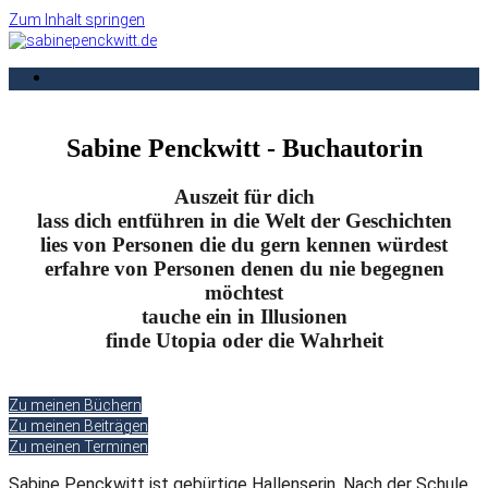
Zum Inhalt springen
Buchautorin
sabinepenckwitt.de
Sabine Penckwitt - Buchautorin
Auszeit für dich
lass dich entführen in die Welt der Geschichten
lies von Personen die du gern kennen würdest
erfahre von Personen denen du nie begegnen
möchtest
tauche ein in Illusionen
finde Utopia oder die Wahrheit
Zu meinen Büchern
Zu meinen Beiträgen
Zu meinen Terminen
Sabine Penckwitt ist gebürtige Hallenserin. Nach der Schule