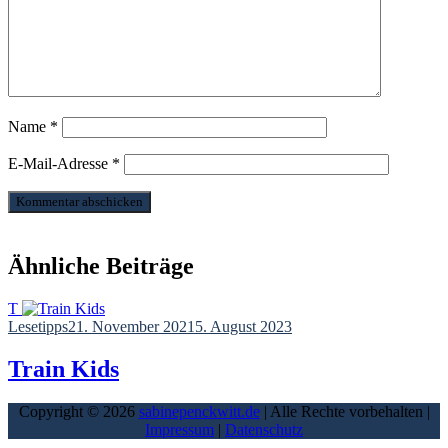
Name
*
E-Mail-Adresse
*
Kommentar abschicken
Ähnliche Beiträge
T
Lesetipps
21. November 2021
5. August 2023
Train Kids
Copyright © 2026
sabinepenckwitt.de
| Alle Rechte vorbehalten |
Impressum
|
Datenschutz