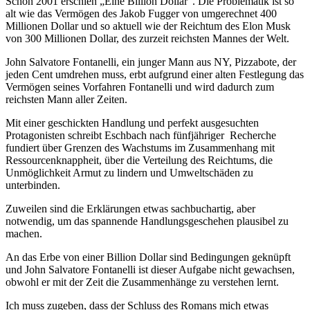
Schon 2001 erschien „Eine Billion Dollar“. Die Problematik ist so
alt wie das Vermögen des Jakob Fugger von umgerechnet 400
Millionen Dollar und so aktuell wie der Reichtum des Elon Musk
von 300 Millionen Dollar, des zurzeit reichsten Mannes der Welt.
John Salvatore Fontanelli, ein junger Mann aus NY, Pizzabote, der
jeden Cent umdrehen muss, erbt aufgrund einer alten Festlegung das
Vermögen seines Vorfahren Fontanelli und wird dadurch zum
reichsten Mann aller Zeiten.
Mit einer geschickten Handlung und perfekt ausgesuchten
Protagonisten schreibt Eschbach nach fünfjähriger Recherche
fundiert über Grenzen des Wachstums im Zusammenhang mit
Ressourcenknappheit, über die Verteilung des Reichtums, die
Unmöglichkeit Armut zu lindern und Umweltschäden zu
unterbinden.
Zuweilen sind die Erklärungen etwas sachbuchartig, aber
notwendig, um das spannende Handlungsgeschehen plausibel zu
machen.
An das Erbe von einer Billion Dollar sind Bedingungen geknüpft
und John Salvatore Fontanelli ist dieser Aufgabe nicht gewachsen,
obwohl er mit der Zeit die Zusammenhänge zu verstehen lernt.
Ich muss zugeben, dass der Schluss des Romans mich etwas